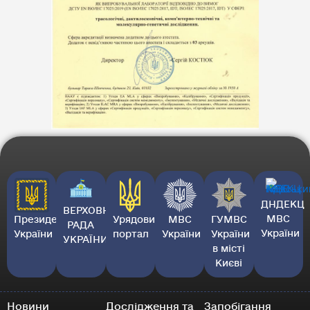
ДНДЕКЦ
ВЕРХОВНА
МВС
Президент
Урядовий
МВС
ГУМВС
РАДА
України
України
портал
України
України
УКРАЇНИ
в місті
Києві
Новини
Дослідження та
Запобігання