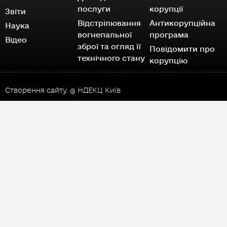
послуги
корупції
Звіти
Відстрілювання
Антикорупційна
Наука
вогнепальної
програма
Відео
зброї та огляд її
Повідомити про
технічного стану
корупцію
Створення сайту.
@ НДЕКЦ Київ