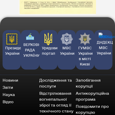
ДНДЕКЦ
ВЕРХОВНА
МВС
Президент
Урядовий
МВС
ГУМВС
РАДА
України
України
портал
України
України
УКРАЇНИ
в місті
Києві
Новини
Дослідження та
Запобігання
послуги
корупції
Звіти
Відстрілювання
Антикорупційна
Наука
вогнепальної
програма
Відео
зброї та огляд її
Повідомити про
технічного стану
корупцію