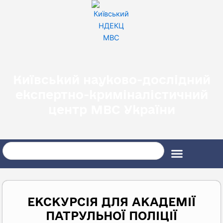
Перейти
до
вмісту
Київський науково-дослідний
експертно-криміналістичний
центр МВС України
Search
ЕКСКУРСІЯ ДЛЯ АКАДЕМІЇ
ПАТРУЛЬНОЇ ПОЛІЦІЇ