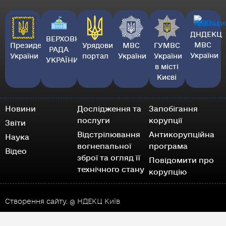
ДНДЕКЦ
ВЕРХОВНА
МВС
Президент
Урядовий
МВС
ГУМВС
РАДА
України
України
портал
України
України
УКРАЇНИ
в місті
Києві
Новини
Дослідження та
Запобігання
послуги
корупції
Звіти
Відстрілювання
Антикорупційна
Наука
вогнепальної
програма
Відео
зброї та огляд її
Повідомити про
технічного стану
корупцію
Створення сайту.
@ НДЕКЦ Київ