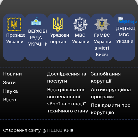
ДНДЕКЦ
ВЕРХОВНА
МВС
Президент
Урядовий
МВС
ГУМВС
РАДА
України
України
портал
України
України
УКРАЇНИ
в місті
Києві
Новини
Дослідження та
Запобігання
послуги
корупції
Звіти
Відстрілювання
Антикорупційна
Наука
вогнепальної
програма
Відео
зброї та огляд її
Повідомити про
технічного стану
корупцію
Створення сайту.
@ НДЕКЦ Київ