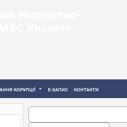
ний експертно-
 МВС України
АННЯ КОРУПЦІЇ
Е-ЗАПИС
КОНТАКТИ
Search