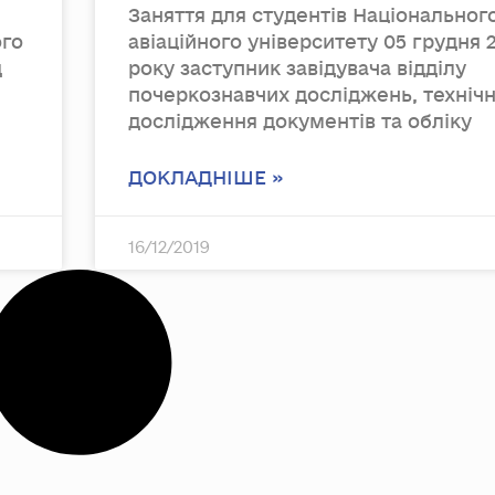
Заняття для студентів Національног
ого
авіаційного університету 05 грудня 
д
року заступник завідувача відділу
почеркознавчих досліджень, техніч
дослідження документів та обліку
ДОКЛАДНІШЕ »
16/12/2019