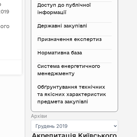
о
Доступ до публічної
2019
інформації
Державні закупівлі
ного
Призначення експертиз
Нормативна база
Система енергетичного
менеджменту
Обґрунтування технічних
та якісних характеристик
предмета закупівлі
Архіви
Архіви
Акредитація Київського