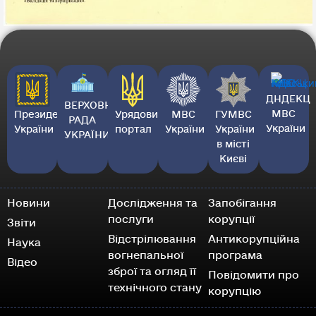
ДНДЕКЦ
ВЕРХОВНА
МВС
Президент
Урядовий
МВС
ГУМВС
РАДА
України
України
портал
України
України
УКРАЇНИ
в місті
Києві
Новини
Дослідження та
Запобігання
послуги
корупції
Звіти
Відстрілювання
Антикорупційна
Наука
вогнепальної
програма
Відео
зброї та огляд її
Повідомити про
технічного стану
корупцію