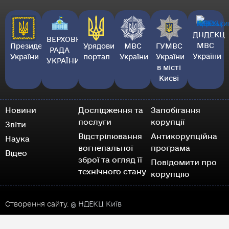
ДНДЕКЦ
ВЕРХОВНА
МВС
Президент
Урядовий
МВС
ГУМВС
РАДА
України
України
портал
України
України
УКРАЇНИ
в місті
Києві
Новини
Дослідження та
Запобігання
послуги
корупції
Звіти
Відстрілювання
Антикорупційна
Наука
вогнепальної
програма
Відео
зброї та огляд її
Повідомити про
технічного стану
корупцію
Створення сайту.
@ НДЕКЦ Київ