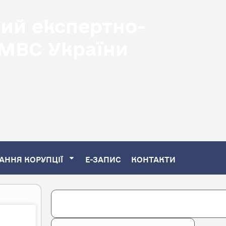
ний експертно-
 МВС України
АННЯ КОРУПЦІЇ
Е-ЗАПИС
КОНТАКТИ
Search