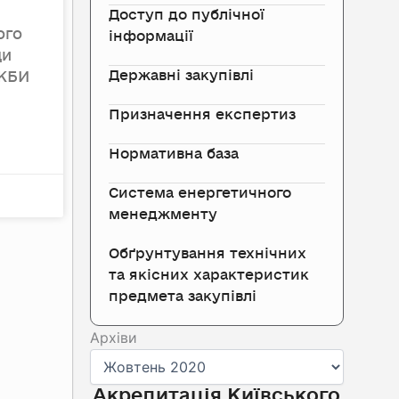
Доступ до публічної
ого
інформації
ди
Державні закупівлі
ЖБИ
Призначення експертиз
Нормативна база
Система енергетичного
менеджменту
Обґрунтування технічних
та якісних характеристик
предмета закупівлі
Архіви
Архіви
Акредитація Київського