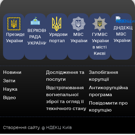
ДНДЕКЦ
ВЕРХОВНА
МВС
Президент
Урядовий
МВС
ГУМВС
РАДА
України
України
портал
України
України
УКРАЇНИ
в місті
Києві
Новини
Дослідження та
Запобігання
послуги
корупції
Звіти
Відстрілювання
Антикорупційна
Наука
вогнепальної
програма
Відео
зброї та огляд її
Повідомити про
технічного стану
корупцію
Створення сайту.
@ НДЕКЦ Київ