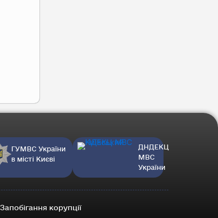
ДНДЕКЦ
ГУМВС України
МВС
в місті Києві
України
Запобігання корупції