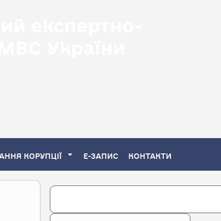
ний експертно-
 МВС України
АННЯ КОРУПЦІЇ
Е-ЗАПИС
КОНТАКТИ
Search