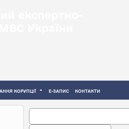
ний експертно-
 МВС України
АННЯ КОРУПЦІЇ
Е-ЗАПИС
КОНТАКТИ
Search