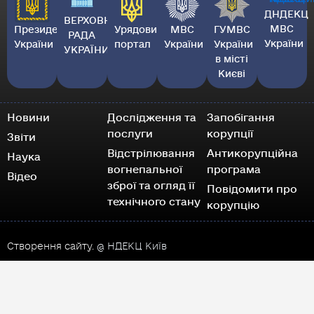
ДНДЕКЦ
ВЕРХОВНА
МВС
Президент
Урядовий
МВС
ГУМВС
РАДА
України
України
портал
України
України
УКРАЇНИ
в місті
Києві
Новини
Дослідження та
Запобігання
послуги
корупції
Звіти
Відстрілювання
Антикорупційна
Наука
вогнепальної
програма
Відео
зброї та огляд її
Повідомити про
технічного стану
корупцію
Створення сайту.
@ НДЕКЦ Київ