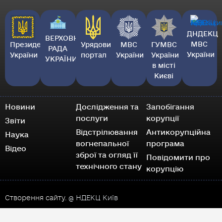
ДНДЕКЦ
ВЕРХОВНА
МВС
Президент
Урядовий
МВС
ГУМВС
РАДА
України
України
портал
України
України
УКРАЇНИ
в місті
Києві
Новини
Дослідження та
Запобігання
послуги
корупції
Звіти
Відстрілювання
Антикорупційна
Наука
вогнепальної
програма
Відео
зброї та огляд її
Повідомити про
технічного стану
корупцію
Створення сайту.
@ НДЕКЦ Київ