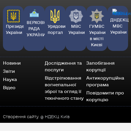
ДНДЕКЦ
ВЕРХОВНА
МВС
Президент
Урядовий
МВС
ГУМВС
РАДА
України
України
портал
України
України
УКРАЇНИ
в місті
Києві
Новини
Дослідження та
Запобігання
послуги
корупції
Звіти
Відстрілювання
Антикорупційна
Наука
вогнепальної
програма
Відео
зброї та огляд її
Повідомити про
технічного стану
корупцію
Створення сайту.
@ НДЕКЦ Київ