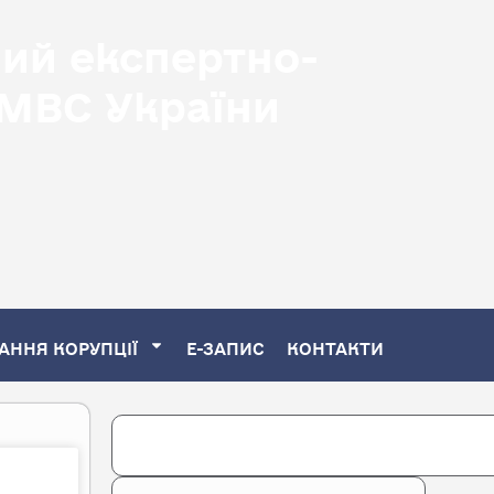
ний експертно-
 МВС України
АННЯ КОРУПЦІЇ
Е-ЗАПИС
КОНТАКТИ
Search