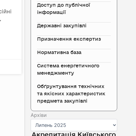
Доступ до публічної
сійні
інформації
,
Державні закупівлі
Призначення експертиз
Нормативна база
Система енергетичного
менеджменту
Обґрунтування технічних
та якісних характеристик
предмета закупівлі
Архіви
Архіви
Акредитація Київського