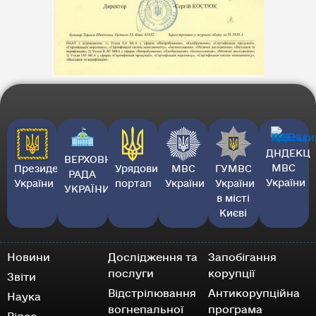
ДНДЕКЦ
ВЕРХОВНА
МВС
Президент
Урядовий
МВС
ГУМВС
РАДА
України
України
портал
України
України
УКРАЇНИ
в місті
Києві
Новини
Дослідження та
Запобігання
послуги
корупції
Звіти
Відстрілювання
Антикорупційна
Наука
вогнепальної
програма