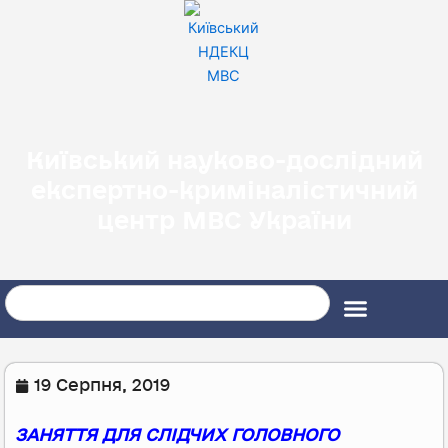
Перейти
до
вмісту
Київський науково-дослідний
експертно-криміналістичний
центр МВС України
Search
19 Серпня, 2019
ЗАНЯТТЯ ДЛЯ СЛІДЧИХ ГОЛОВНОГО