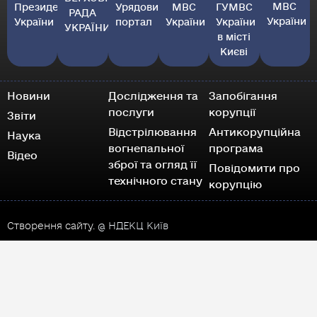
МВС
Президент
Урядовий
МВС
ГУМВС
РАДА
України
України
портал
України
України
УКРАЇНИ
в місті
Києві
Новини
Дослідження та
Запобігання
послуги
корупції
Звіти
Відстрілювання
Антикорупційна
Наука
вогнепальної
програма
Відео
зброї та огляд її
Повідомити про
технічного стану
корупцію
Створення сайту.
@ НДЕКЦ Київ