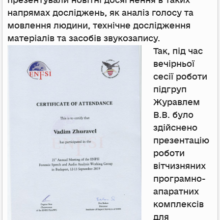
презентували новітні досягнення в таких
напрямах досліджень, як аналіз голосу та
мовлення людини, технічне дослідження
матеріалів та засобів звукозапису.
Так, під час
вечірньої
сесії роботи
підгруп
Журавлем
В.В. було
здійснено
презентацію
роботи
вітчизняних
програмно-
апаратних
комплексів
для