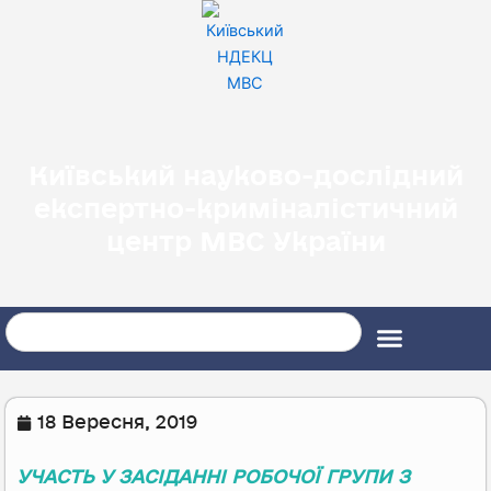
Перейти
до
вмісту
Київський науково-дослідний
експертно-криміналістичний
центр МВС України
Search
18 Вересня, 2019
УЧАСТЬ У ЗАСІДАННІ РОБОЧОЇ ГРУПИ З