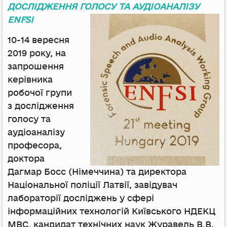
ДОСЛІДЖЕННЯ ГОЛОСУ ТА АУДІОАНАЛІЗУ
ENFSI
10-14 вересня
2019 року, на
запрошення
керівника
робочої групи
з дослідження
голосу та
аудіоаналізу
професора,
доктора
Дагмар Босс (Німеччина) та директора
Національної поліції Латвії, завідувач
лабораторії досліджень у сфері
інформаційних технологій Київського НДЕКЦ
МВС, кандидат технічних наук Журавель В.В.