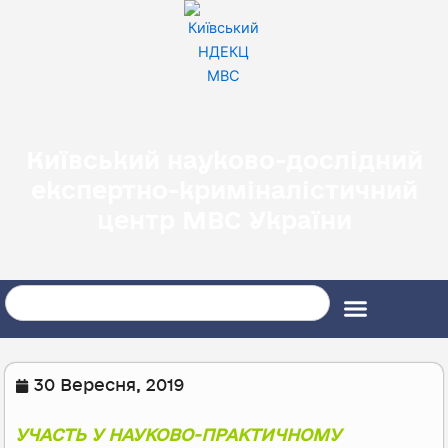
Перейти
до
вмісту
Київський науково-дослідний
експертно-криміналістичний
центр МВС України
Search
30 Вересня, 2019
УЧАСТЬ У НАУКОВО-ПРАКТИЧНОМУ