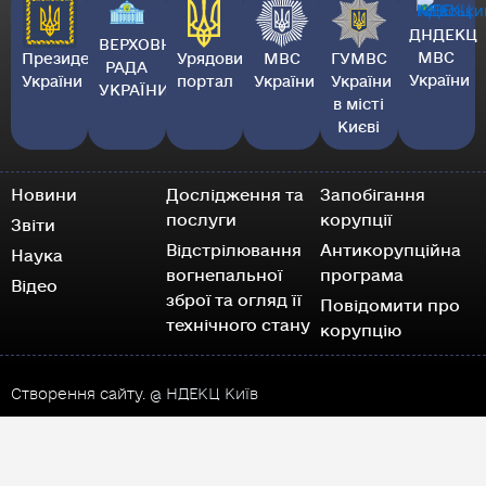
ДНДЕКЦ
ВЕРХОВНА
МВС
Президент
Урядовий
МВС
ГУМВС
РАДА
України
України
портал
України
України
УКРАЇНИ
в місті
Києві
Новини
Дослідження та
Запобігання
послуги
корупції
Звіти
Відстрілювання
Антикорупційна
Наука
вогнепальної
програма
Відео
зброї та огляд її
Повідомити про
технічного стану
корупцію
Створення сайту.
@ НДЕКЦ Київ