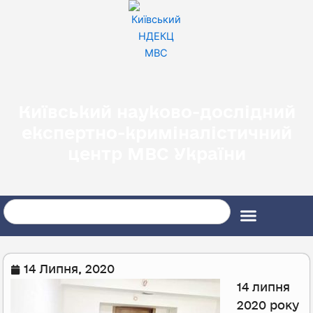
Перейти
до
вмісту
Київський науково-дослідний
експертно-криміналістичний
центр МВС України
Search
14 Липня, 2020
14 липня
2020 року