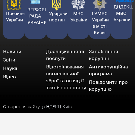
ДНДЕКЦ
ВЕРХОВНА
МВС
Президент
Урядовий
МВС
ГУМВС
РАДА
України
України
портал
України
України
УКРАЇНИ
в місті
Києві
Новини
Дослідження та
Запобігання
послуги
корупції
Звіти
Відстрілювання
Антикорупційна
Наука
вогнепальної
програма
Відео
зброї та огляд її
Повідомити про
технічного стану
корупцію
Створення сайту.
@ НДЕКЦ Київ