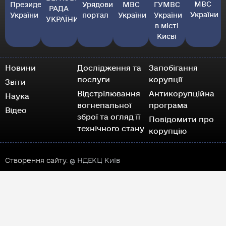
МВС
Президент
Урядовий
МВС
ГУМВС
РАДА
України
України
портал
України
України
УКРАЇНИ
в місті
Києві
Новини
Дослідження та
Запобігання
послуги
корупції
Звіти
Відстрілювання
Антикорупційна
Наука
вогнепальної
програма
Відео
зброї та огляд її
Повідомити про
технічного стану
корупцію
Створення сайту.
@ НДЕКЦ Київ