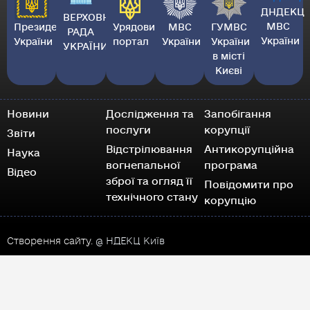
ДНДЕКЦ
ВЕРХОВНА
МВС
Президент
Урядовий
МВС
ГУМВС
РАДА
України
України
портал
України
України
УКРАЇНИ
в місті
Києві
Новини
Дослідження та
Запобігання
послуги
корупції
Звіти
Відстрілювання
Антикорупційна
Наука
вогнепальної
програма
Відео
зброї та огляд її
Повідомити про
технічного стану
корупцію
Створення сайту.
@ НДЕКЦ Київ