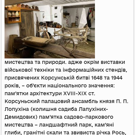
мистецтва та природи. адже окрім виставки
військової техніки та інформаційних стендів,
присвячених Корсунській битві 1648 та 1944
років, – об’єкти національного значення:
пам’ятки архітектури XVIII-XIX ст.
Корсуньский палацовий ансамбль князя П. П.
Лопухіна (колишня садиба Лапухіних-
Демидових) пам’ятка садово-паркового
мистецтва – ландшафтний парк, кам’яні
глиби, гранітні скали та звивиста річка Рось,