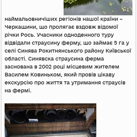
наймальовничіших регіонів нашої країни –
Черкащини, що пролягає вздовж відомої
річки Рось. Учасники одноденного туру
відвідали страусину ферму, що займає 5 га у
селі Синява Рокитнянського району Київської
області. Синявска страусина ферма
заснована в 2002 році місцевим жителем
Василем Ковиньком, який провів цікаву
екскурсію про життя та утримання страусів
на фермі.