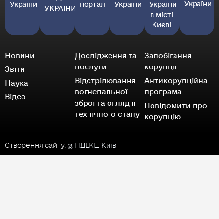
України
України
портал
України
України
УКРАЇНИ
в місті
Києві
Новини
Дослідження та
Запобігання
послуги
корупції
Звіти
Відстрілювання
Антикорупційна
Наука
вогнепальної
програма
Відео
зброї та огляд її
Повідомити про
технічного стану
корупцію
Створення сайту.
@ НДЕКЦ Київ