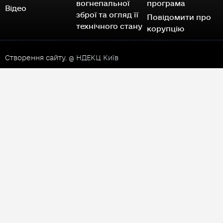
вогнепальної
програма
Відео
зброї та огляд її
Повідомити про
технічного стану
корупцію
Створення сайту.
@ НДЕКЦ Київ