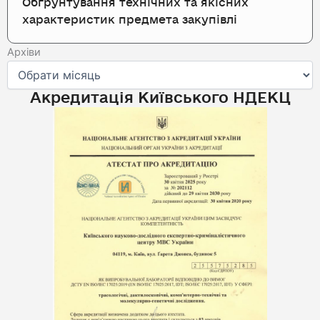
Обґрунтування технічних та якісних
характеристик предмета закупівлі
Архіви
Архіви
Акредитація Київського НДЕКЦ