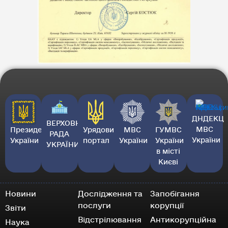
ДНДЕКЦ
ВЕРХОВНА
МВС
Президент
Урядовий
МВС
ГУМВС
РАДА
України
України
портал
України
України
УКРАЇНИ
в місті
Києві
Новини
Дослідження та
Запобігання
послуги
корупції
Звіти
Відстрілювання
Антикорупційна
Наука