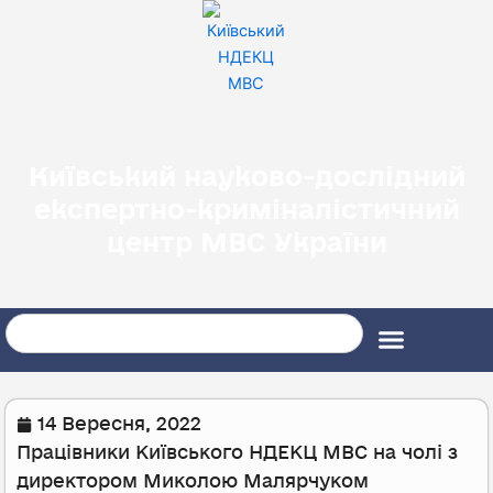
Перейти
до
вмісту
Київський науково-дослідний
експертно-криміналістичний
центр МВС України
Search
14 Вересня, 2022
Працівники Київського НДЕКЦ МВС на чолі з
директором Миколою Малярчуком