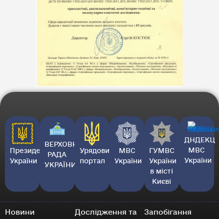
ДНДЕКЦ
ВЕРХОВНА
МВС
Президент
Урядовий
МВС
ГУМВС
РАДА
України
України
портал
України
України
УКРАЇНИ
в місті
Києві
Новини
Дослідження та
Запобігання