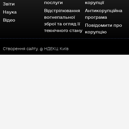
послуги
корупції
Звіти
Відстрілювання
Антикорупційна
Наука
вогнепальної
програма
Відео
зброї та огляд її
Повідомити про
технічного стану
корупцію
Створення сайту.
@ НДЕКЦ Київ