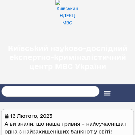
Перейти
до
вмісту
Київський науково-дослідний
експертно-криміналістичний
центр МВС України
Search
16 Лютого, 2023
А ви знали, що наша гривня – найсучасніша і
одна з найзахищеніших банкнот у світі!