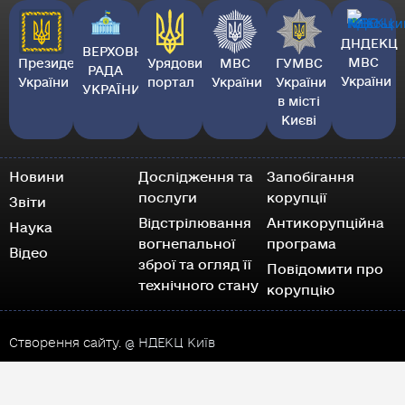
ДНДЕКЦ
ВЕРХОВНА
МВС
Президент
Урядовий
МВС
ГУМВС
РАДА
України
України
портал
України
України
УКРАЇНИ
в місті
Києві
Новини
Дослідження та
Запобігання
послуги
корупції
Звіти
Відстрілювання
Антикорупційна
Наука
вогнепальної
програма
Відео
зброї та огляд її
Повідомити про
технічного стану
корупцію
Створення сайту.
@ НДЕКЦ Київ