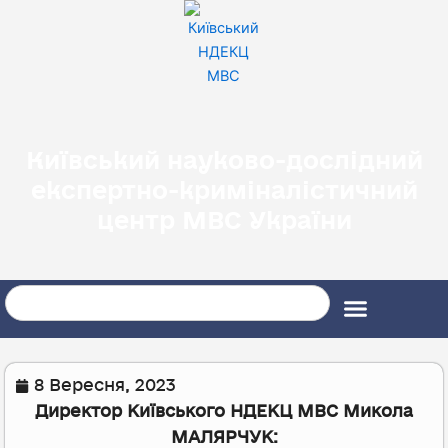
Перейти
до
вмісту
Київський науково-дослідний
експертно-криміналістичний
центр МВС України
Search
8 Вересня, 2023
Директор Київського НДЕКЦ МВС Микола
МАЛЯРЧУК: