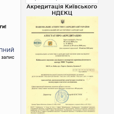
Акредитація Київського
НДЕКЦ
ги!
Next
ПНИЙ
 запис