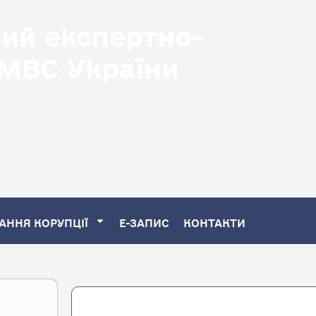
ний експертно-
 МВС України
АННЯ КОРУПЦІЇ
Е-ЗАПИС
КОНТАКТИ
Search