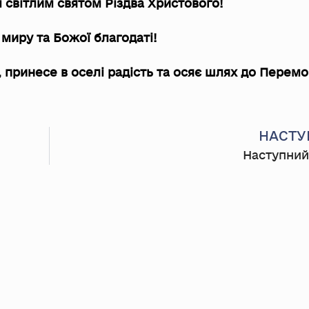
і світлим святом Різдва Христового!
миру та Божої благодаті!
, принесе в оселі радість та осяє шлях до Перемо
НАСТУ
Наступний