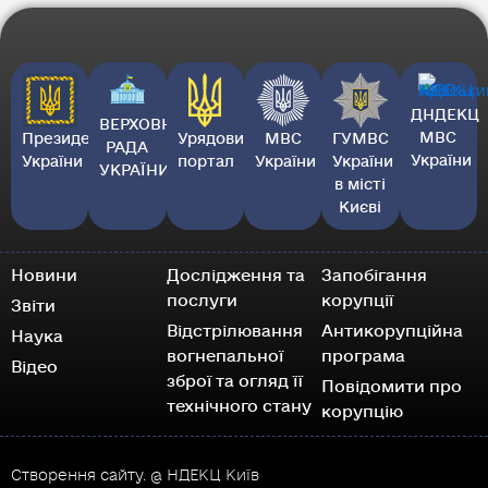
ДНДЕКЦ
ВЕРХОВНА
МВС
Президент
Урядовий
МВС
ГУМВС
РАДА
України
України
портал
України
України
УКРАЇНИ
в місті
Києві
Новини
Дослідження та
Запобігання
послуги
корупції
Звіти
Відстрілювання
Антикорупційна
Наука
вогнепальної
програма
Відео
зброї та огляд її
Повідомити про
технічного стану
корупцію
Створення сайту.
@ НДЕКЦ Київ