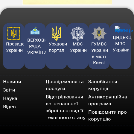
ДНДЕКЦ
ВЕРХОВНА
МВС
Президент
Урядовий
МВС
ГУМВС
РАДА
України
України
портал
України
України
УКРАЇНИ
в місті
Києві
Новини
Дослідження та
Запобігання
послуги
корупції
Звіти
Відстрілювання
Антикорупційна
Наука
вогнепальної
програма
Відео
зброї та огляд її
Повідомити про
технічного стану
корупцію