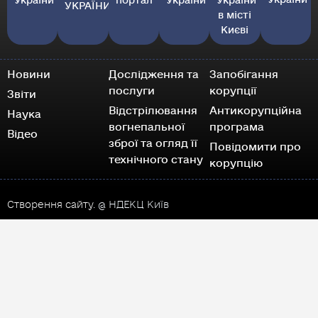
України
портал
України
України
УКРАЇНИ
в місті
Києві
Новини
Дослідження та
Запобігання
послуги
корупції
Звіти
Відстрілювання
Антикорупційна
Наука
вогнепальної
програма
Відео
зброї та огляд її
Повідомити про
технічного стану
корупцію
Створення сайту.
@ НДЕКЦ Київ