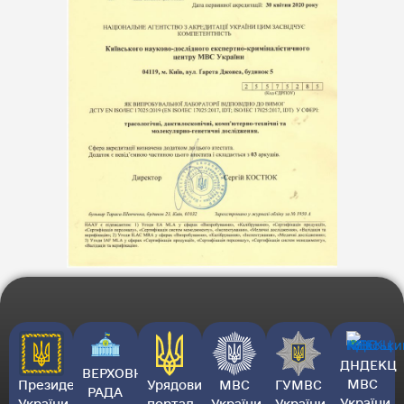
ДНДЕКЦ
ВЕРХОВНА
МВС
Президент
Урядовий
МВС
ГУМВС
РАДА
України