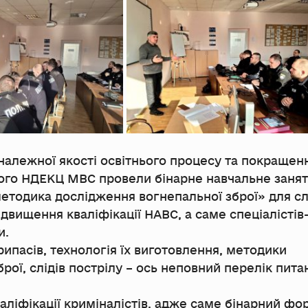
 належної якості освітнього процесу та покращен
кого НДЕКЦ МВС провели бінарне навчальне занят
методика дослідження вогнепальної зброї» для сл
підвищення кваліфікації НАВС, а саме спеціалістів
и.
рипасів, технологія їх виготовлення, методики
рої, слідів пострілу – ось неповний перелік питан
аліфікації криміналістів, адже саме бінарний фо