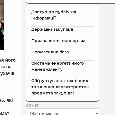
Доступ до публічної
інформації
Державні закупівлі
Призначення експертиз
Нормативна база
ня його
Система енергетичного
тя на
менеджменту
ухачів
-
Обґрунтування технічних
та якісних характеристик
предмета закупівлі
ь, які
Архіви
Архіви
рмат