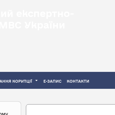
ний експертно-
 МВС України
АННЯ КОРУПЦІЇ
Е-ЗАПИС
КОНТАКТИ
Search
ьому