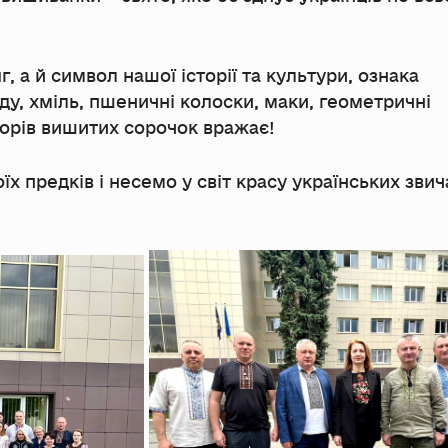
 а й символ нашої історії та культури, ознака
ду, хміль, пшеничні колоски, маки, геометричні
ьорів вишитих сорочок вражає!
 предків і несемо у світ красу українських звич