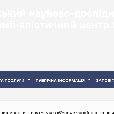
ський науково-дослід
иміналістичний центр
ТА ПОСЛУГИ
ПУБЛІЧНА ІНФОРМАЦІЯ
ЗАПОБІГ
вишиванки – свято, яке об’єднує українців по вс