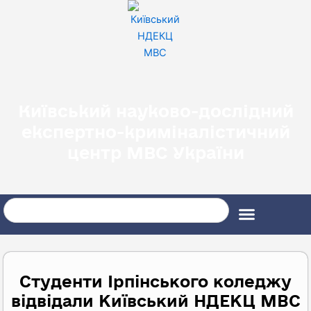
Перейти
до
вмісту
Київський науково-дослідний
експертно-криміналістичний
центр МВС України
Search
Студенти Ірпінського коледжу
відвідали Київський НДЕКЦ МВС