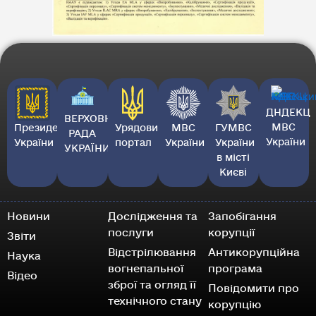
ДНДЕКЦ
ВЕРХОВНА
МВС
Президент
Урядовий
МВС
ГУМВС
РАДА
України
України
портал
України
України
УКРАЇНИ
в місті
Києві
Новини
Дослідження та
Запобігання
послуги
корупції
Звіти
Відстрілювання
Антикорупційна
Наука
вогнепальної
програма
Відео
зброї та огляд її
Повідомити про
технічного стану
корупцію