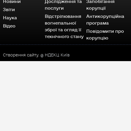
Новини
Дослідження та
Запобігання
послуги
корупції
Звіти
Відстрілювання
Антикорупційна
Наука
вогнепальної
програма
Відео
зброї та огляд її
Повідомити про
технічного стану
корупцію
Створення сайту.
@ НДЕКЦ Київ