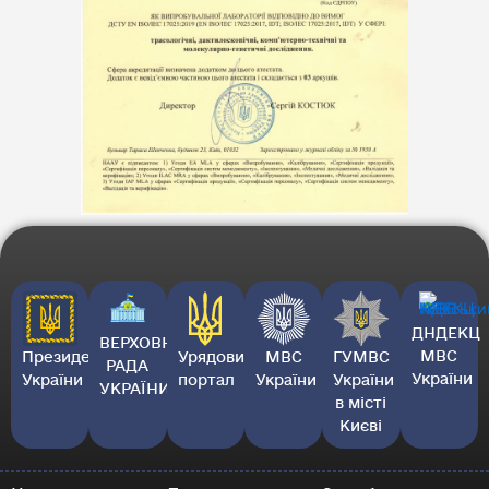
ДНДЕКЦ
ВЕРХОВНА
МВС
Президент
Урядовий
МВС
ГУМВС
РАДА
України
України
портал
України
України
УКРАЇНИ
в місті
Києві