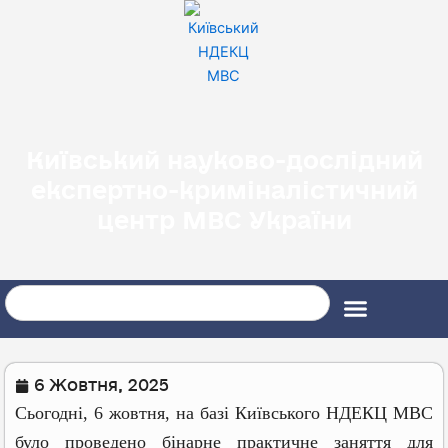
Перейти
до
вмісту
Київський науково-дослідний
експертно-криміналістичний
центр МВС України
Search
6 Жовтня, 2025
Сьогодні, 6 жовтня, на базі Київського НДЕКЦ МВС
було проведено бінарне практичне заняття для