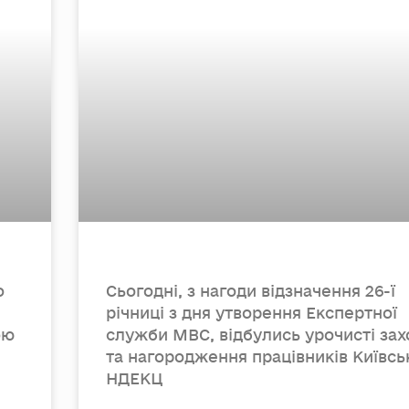
о
Сьогодні, з нагоди відзначення 26-ї
річниці з дня утворення Експертної
ою
служби МВС, відбулись урочисті за
та нагородження працівників Київсь
НДЕКЦ