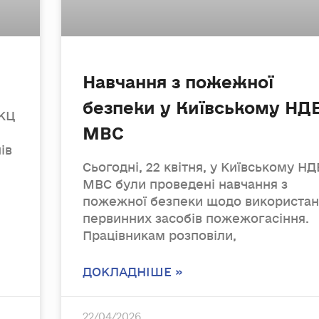
Навчання з пожежної
безпеки у Київському НД
ЕКЦ
МВС
ів
Сьогодні, 22 квітня, у Київському Н
МВС були проведені навчання з
пожежної безпеки щодо використа
первинних засобів пожежогасіння.
Працівникам розповіли,
ДОКЛАДНІШЕ »
22/04/2026