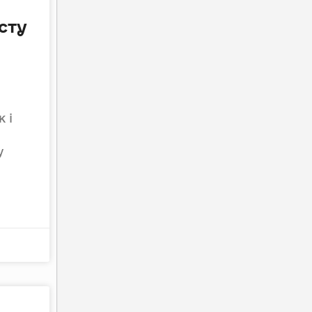
сту
 і
у