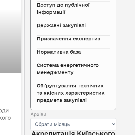
Доступ до публічної
інформації
Державні закупівлі
Призначення експертиз
Нормативна база
Система енергетичного
менеджменту
Обґрунтування технічних
та якісних характеристик
предмета закупівлі
ходи
Архіви
Архіви
кого
Акредитація Київського