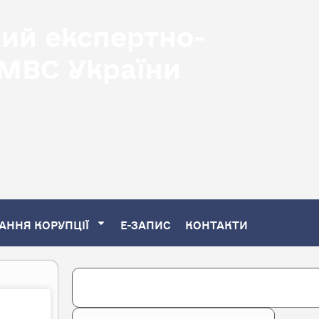
ний експертно-
 МВС України
АННЯ КОРУПЦІЇ
Е-ЗАПИС
КОНТАКТИ
Search