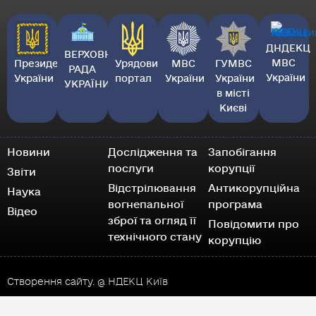
ДНДЕКЦ
ВЕРХОВНА
МВС
Президент
Урядовий
МВС
ГУМВС
РАДА
України
України
портал
України
України
УКРАЇНИ
в місті
Києві
Новини
Дослідження та
Запобігання
послуги
корупції
Звіти
Відстрілювання
Антикорупційна
Наука
вогнепальної
програма
Відео
зброї та огляд її
Повідомити про
технічного стану
корупцію
Створення сайту.
@ НДЕКЦ Київ