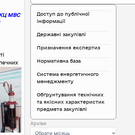
Доступ до публічної
КЦ МВС
інформації
І
Державні закупівлі
Призначення експертиз
ті
Нормативна база
зпечних
Система енергетичного
менеджменту
Обґрунтування технічних
та якісних характеристик
предмета закупівлі
Архіви
Архіви