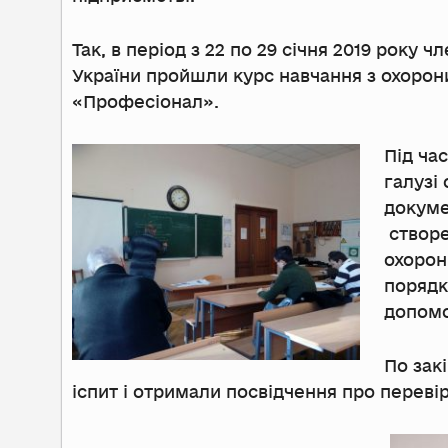
Так, в період з 22 по 29 січня 2019 року 
України пройшли курс навчання з охорон
«Професіонал».
Під ча
галузі
докуме
створе
охорон
порядк
допомо
По зак
іспит і отримали посвідчення про перевір