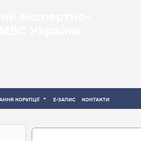
ний експертно-
 МВС України
АННЯ КОРУПЦІЇ
Е-ЗАПИС
КОНТАКТИ
Search