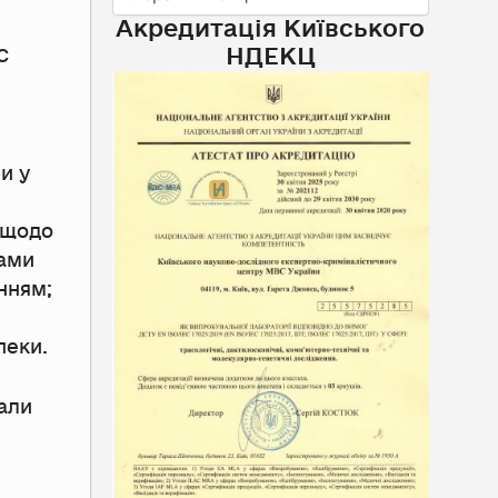
Акредитація Київського
НДЕКЦ
С
и у
 щодо
лами
нням;
пеки.
али