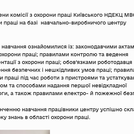
члени комісії з охорони праці Київського НДЕКЦ МВ
и праці на базі навчально-виробничого центру
с навчання ознайомилися із: законодавчими актам
 охорони праці; правилами контролю та ведення
нтації з охорони праці; обов’язками роботодавця
ння безпечних і нешкідливих умов праці; прави
и праці під час роботи з пристроями та устаткува
ом та способами надання першої невідкладної
ги, а також правилами електро- й пожежної без
інченню навчання працівники центру успішно скл
ку знань в області охорони праці.