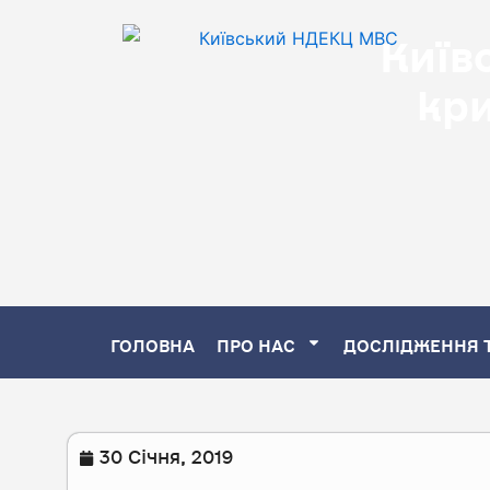
Перейти
Київ
до
кр
вмісту
ГОЛОВНА
ПРО НАС
ДОСЛІДЖЕННЯ 
30 Січня, 2019