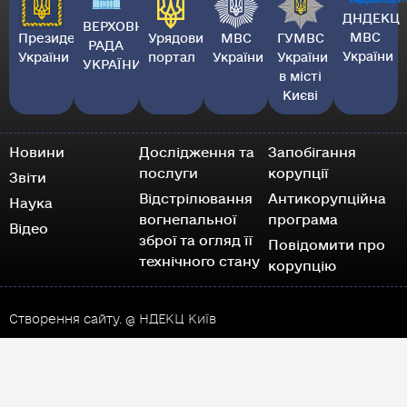
ДНДЕКЦ
ВЕРХОВНА
МВС
Президент
Урядовий
МВС
ГУМВС
РАДА
України
України
портал
України
України
УКРАЇНИ
в місті
Києві
Новини
Дослідження та
Запобігання
послуги
корупції
Звіти
Відстрілювання
Антикорупційна
Наука
вогнепальної
програма
Відео
зброї та огляд її
Повідомити про
технічного стану
корупцію
Створення сайту.
@ НДЕКЦ Київ