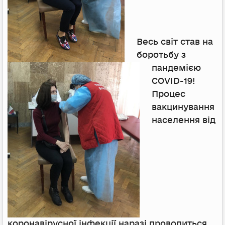
Весь світ став на
боротьбу з
пандемією
COVID-19!
Процес
вакцинування
населення від
коронавірусної інфекції наразі проводиться