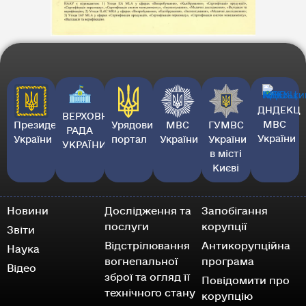
ДНДЕКЦ
ВЕРХОВНА
МВС
Президент
Урядовий
МВС
ГУМВС
РАДА
України
України
портал
України
України
УКРАЇНИ
в місті
Києві
Новини
Дослідження та
Запобігання
послуги
корупції
Звіти
Відстрілювання
Антикорупційна
Наука
вогнепальної
програма
Відео
зброї та огляд її
Повідомити про
технічного стану
корупцію