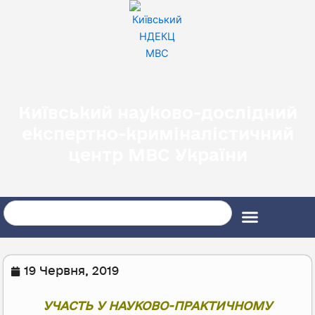
Перейти
до
вмісту
Київський науково-дослідний
експертно-криміналістичний
центр МВС України
Search
19 Червня, 2019
УЧАСТЬ У НАУКОВО-ПРАКТИЧНОМУ