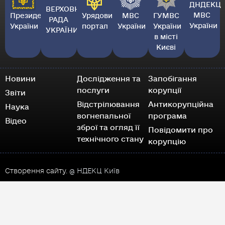
ДНДЕКЦ
ВЕРХОВНА
МВС
Президент
Урядовий
МВС
ГУМВС
РАДА
України
України
портал
України
України
УКРАЇНИ
в місті
Києві
Новини
Дослідження та
Запобігання
послуги
корупції
Звіти
Відстрілювання
Антикорупційна
Наука
вогнепальної
програма
Відео
зброї та огляд її
Повідомити про
технічного стану
корупцію
Створення сайту.
@ НДЕКЦ Київ