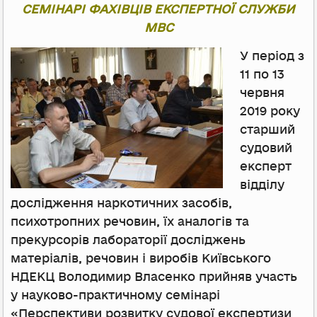
СЕМІНАРІ ФАХІВЦІВ ЕКСПЕРТНОЇ СЛУЖБИ
МВС
У період з
11 по 13
червня
2019 року
старший
судовий
експерт
відділу
дослідження наркотичних засобів,
психотропних речовин, їх аналогів та
прекурсорів лабораторії досліджень
матеріалів, речовин і виробів Київського
НДЕКЦ Володимир Власенко прийняв участь
у науково-практичному семінарі
«Перспективи розвитку судової експертизи