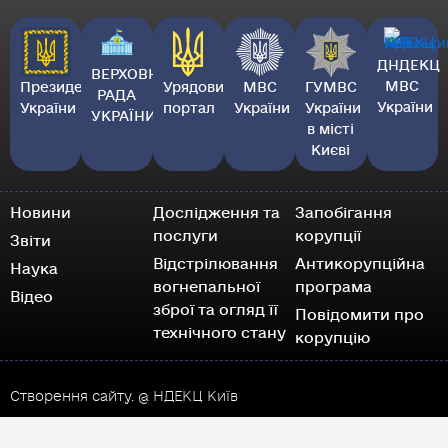
ДНДЕКЦ
ВЕРХОВНА
МВС
Президент
Урядовий
МВС
ГУМВС
РАДА
України
України
портал
України
України
УКРАЇНИ
в місті
Києві
Новини
Дослідження та
Запобігання
послуги
корупції
Звіти
Відстрілювання
Антикорупційна
Наука
вогнепальної
програма
Відео
зброї та огляд її
Повідомити про
технічного стану
корупцію
Створення сайту.
@ НДЕКЦ Київ