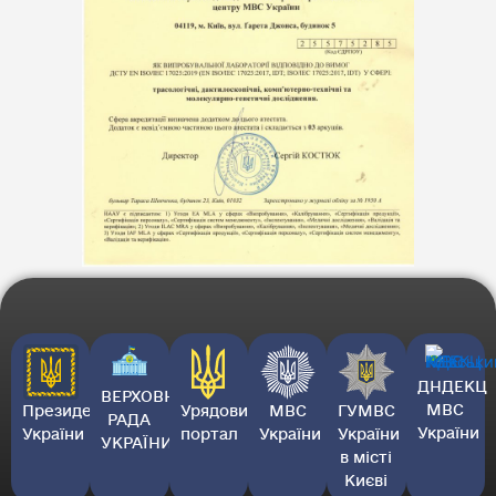
ДНДЕКЦ
ВЕРХОВНА
МВС
Президент
Урядовий
МВС
ГУМВС
РАДА
України
України
портал
України
України
УКРАЇНИ
в місті
Києві