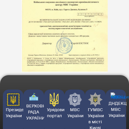
ДНДЕКЦ
ВЕРХОВНА
МВС
Президент
Урядовий
МВС
ГУМВС
РАДА
України
України
портал
України
України
УКРАЇНИ
в місті
Києві