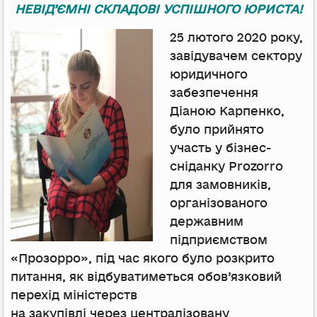
НЕВІД’ЄМНІ СКЛАДОВІ УСПІШНОГО ЮРИСТА!
25 лютого 2020 року,
завідувачем сектору
юридичного
забезпечення
Діаною Карпенко,
було прийнято
участь у бізнес-
сніданку Prozorro
для замовників,
організованого
державним
підприємством
«Прозорро», під час якого було розкрито
питання, як відбуватиметься обов’язковий
перехід міністерств
на закупівлі через централізовану