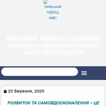
Перейти
до
вмісту
Київський науково-дослідний
експертно-криміналістичний
центр МВС України
Search
20 Березня, 2020
РОЗВИТОК ТА САМОВДОСКОНАЛЕННЯ – ЦЕ